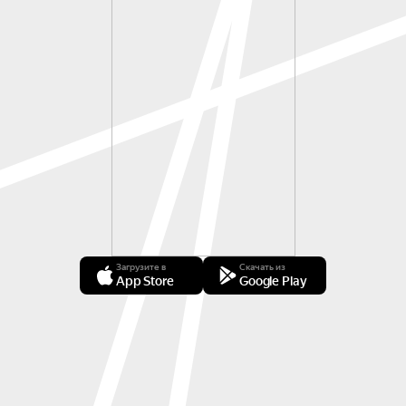
Загрузите в
Скачать из
App Store
Google Play