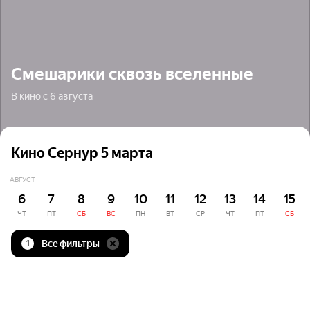
Смешарики сквозь вселенные
В кино с 6 августа
Кино Сернур 5 марта
АВГУСТ
6
7
8
9
10
11
12
13
14
15
ЧТ
ПТ
СБ
ВС
ПН
ВТ
СР
ЧТ
ПТ
СБ
Все фильтры
1