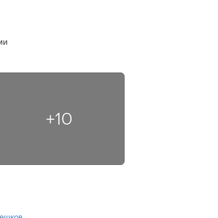
и 
+10
решков
,