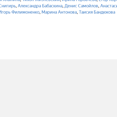
Снигирь
,
Александра Бабаскина
,
Денис Самойлов
,
Анастас
Игорь Филимоненко
,
Марина Антонова
,
Таисия Бандюкова