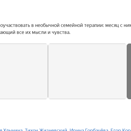
поучаствовать в необычной семейной терапии: месяц с ним
ающий все их мысли и чувства.
я Хлынина
,
Тихон Жизневский
,
Ирина Горбачёва
,
Егор Ко