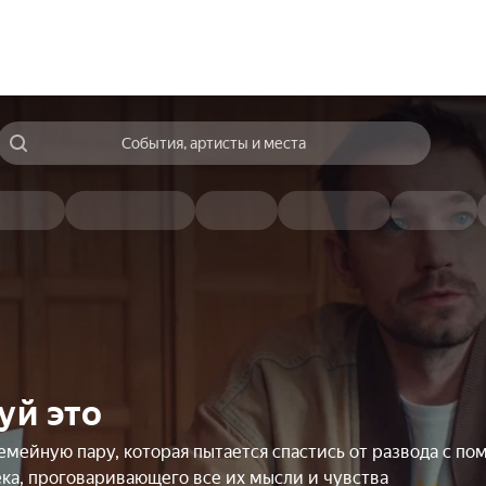
События, артисты и места
уй это
емейную пару, которая пытается спастись от развода с п
ка, проговаривающего все их мысли и чувства