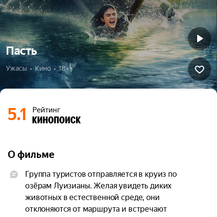
Пасть
Ужасы  •  Кино  •  18+
5.1
Рейтинг
О фильме
Группа туристов отправляется в круиз по 
озёрам Луизианы. Желая увидеть диких 
животных в естественной среде, они 
отклоняются от маршрута и встречают 