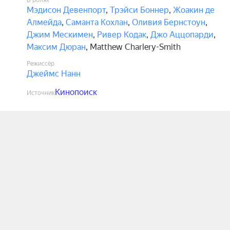
В ролях
Мэдисон Девенпорт
,
Трэйси Боннер
,
Жоакин де
Алмейда
,
Саманта Кохлан
,
Оливия Бернстоун
,
Джим Мескимен
,
Ривер Кодак
,
Джо Аццопарди
,
Максим Дюран
,
Matthew Charlery-Smith
Режиссёр
Джеймс Нанн
Кинопоиск
Источник