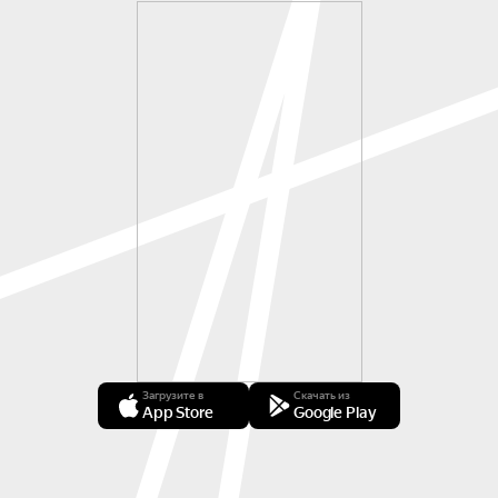
Загрузите в
Скачать из
App Store
Google Play