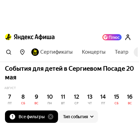
Сертификаты
Концерты
Театр
События для детей в Сергиевом Посаде 20
мая
АВГУСТ
7
8
9
10
11
12
13
14
15
16
ПТ
СБ
ВС
ПН
ВТ
СР
ЧТ
ПТ
СБ
ВС
Все фильтры
Тип события
1