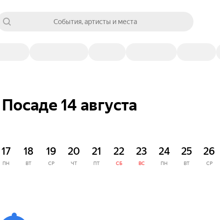
События, артисты и места
Посаде 14 августа
17
18
19
20
21
22
23
24
25
26
ПН
ВТ
СР
ЧТ
ПТ
СБ
ВС
ПН
ВТ
СР