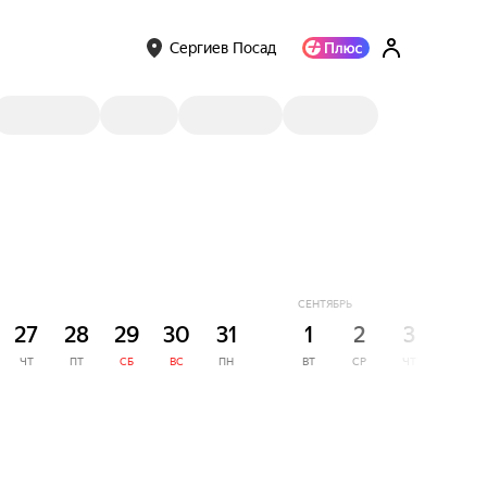
Сергиев Посад
СЕНТЯБРЬ
27
28
29
30
31
1
2
3
4
ЧТ
ПТ
СБ
ВС
ПН
ВТ
СР
ЧТ
ПТ