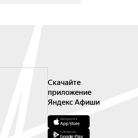
Скачайте
приложение
Яндекс Афиши
Загрузите в
App Store
Скачать из
Google Play