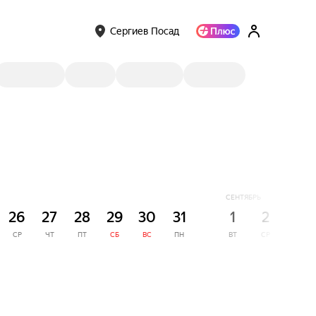
Сергиев Посад
СЕНТЯБРЬ
26
27
28
29
30
31
1
2
3
СР
ЧТ
ПТ
СБ
ВС
ПН
ВТ
СР
ЧТ