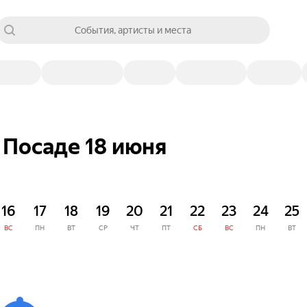
События, артисты и места
 Посаде 18 июня
16
17
18
19
20
21
22
23
24
25
ВС
ПН
ВТ
СР
ЧТ
ПТ
СБ
ВС
ПН
ВТ