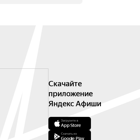
Скачайте
приложение
Яндекс Афиши
Загрузите в
App Store
Скачать из
Google Play