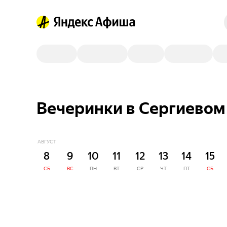
Вечеринки в Сергиевом
АВГУСТ
8
9
10
11
12
13
14
15
СБ
ВС
ПН
ВТ
СР
ЧТ
ПТ
СБ