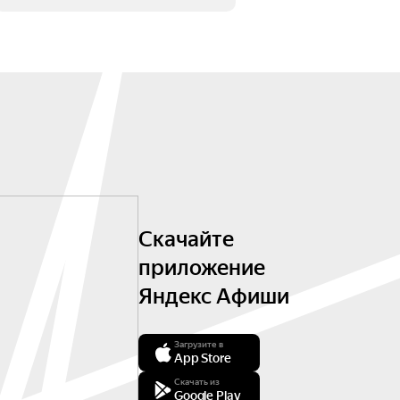
Скачайте
приложение
Яндекс Афиши
Загрузите в
App Store
Скачать из
Google Play