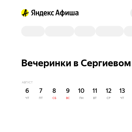
Вечеринки в Сергиевом
АВГУСТ
6
7
8
9
10
11
12
13
ЧТ
ПТ
СБ
ВС
ПН
ВТ
СР
ЧТ