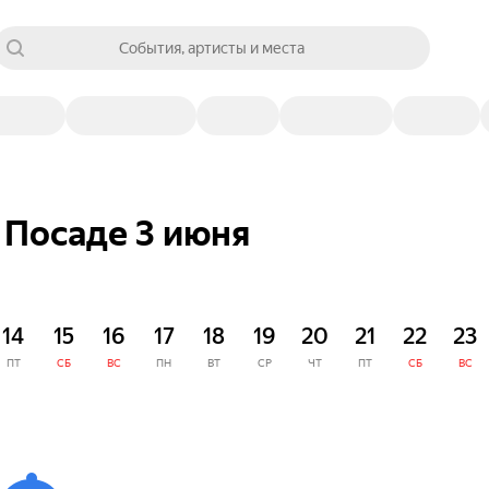
События, артисты и места
 Посаде 3 июня
14
15
16
17
18
19
20
21
22
23
ПТ
СБ
ВС
ПН
ВТ
СР
ЧТ
ПТ
СБ
ВС