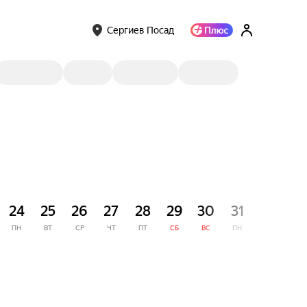
Сергиев Посад
СЕНТЯ
24
25
26
27
28
29
30
31
1
ПН
ВТ
СР
ЧТ
ПТ
СБ
ВС
ПН
ВТ