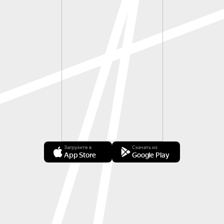
Загрузите в
Скачать из
App Store
Google Play