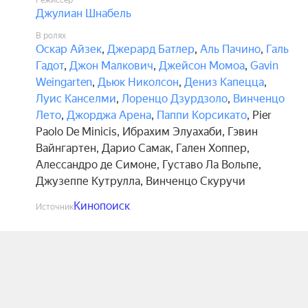
Режиссёр
Джулиан Шнабель
В ролях
Оскар Айзек
,
Джерард Батлер
,
Аль Пачино
,
Галь
Гадот
,
Джон Малкович
,
Джейсон Момоа
,
Gavin
Weingarten
,
Дьюк Николсон
,
Дениз Капецца
,
Луис Канселми
,
Лоренцо Дзурдзоло
,
Винченцо
Лето
,
Джорджа Арена
,
Паппи Корсикато
,
Pier
Paolo De Minicis
,
Ибрахим Элуахаби
,
Гэвин
Вайнгартен
,
Дарио Самак
,
Гален Хоппер
,
Алессандро де Симоне
,
Густаво Ла Вольпе
,
Джузеппе Кутрулла
,
Винченцо Скуручи
Кинопоиск
Источник