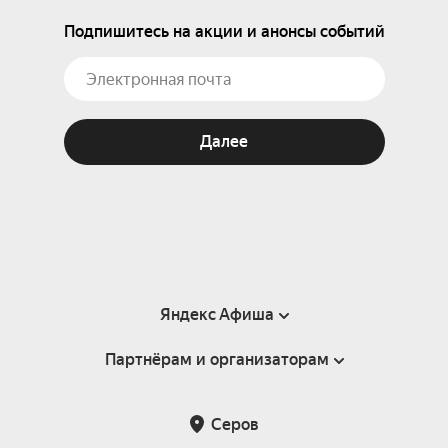
Подпишитесь на акции и анонсы событий
Далее
Яндекс Афиша
Партнёрам и организаторам
Справка
Пользовательское соглашение
Партнёрам и организаторам мероприятий
Серов
Подарочные сертификаты
Билетная система Яндекс Билеты