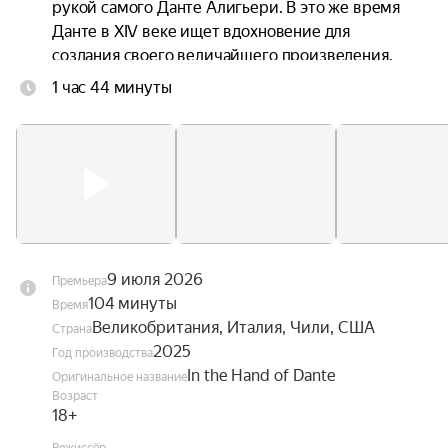
рукой самого Данте Алигьери. В это же время 
Данте в XIV веке ищет вдохновение для 
создания своего величайшего произведения. 
Каждого из мужчин неосознанно связывает 
1 час 44 минуты
через время их одержимость любовью, 
красотой и божественным.
9 июля 2026
Премьера
104 минуты
Время
Великобритания, Италия, Чили, США
Страна
2025
Год производства
In the Hand of Dante
Оригинальное название
Возраст
18+