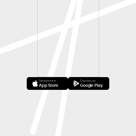
Загрузите в
Скачать из
App Store
Google Play