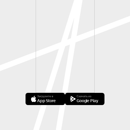
Загрузите в
Скачать из
App Store
Google Play