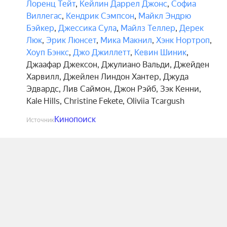
Лоренц Тейт
,
Кейлин Даррел Джонс
,
Софиа
Виллегас
,
Кендрик Сэмпсон
,
Майкл Эндрю
Бэйкер
,
Джессика Сула
,
Майлз Теллер
,
Дерек
Люк
,
Эрик Люнсет
,
Мика Макнил
,
Хэнк Нортроп
,
Хоуп Бэнкс
,
Джо Джиллетт
,
Кевин Шиник
,
Джаафар Джексон
,
Джулиано Вальди
,
Джейден
Харвилл
,
Джейлен Линдон Хантер
,
Джуда
Эдвардс
,
Лив Саймон
,
Джон Рэйб
,
Зэк Кенни
,
Kale Hills
,
Christine Fekete
,
Oliviia Tcargush
Кинопоиск
Источник