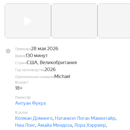
28 мая 2026
Премьера
130 минут
Время
США, Великобритания
Страна
2026
Год производства
Michael
Оригинальное название
Возраст
18+
Режиссёр
Антуан Фукуа
В ролях
Колман Доминго
,
Натаниэл Логан Макинтайр
,
Ниа Лонг
,
Амайа Мендоза
,
Лора Хэрриер
,