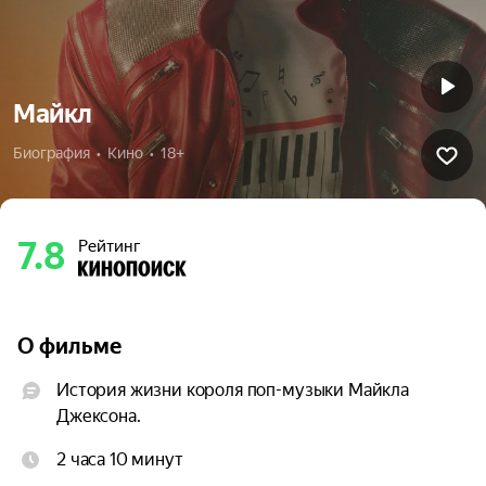
Майкл
Биография  •  Кино  •  18+
7.8
Рейтинг
О фильме
История жизни короля поп-музыки Майкла 
Джексона.
2 часа 10 минут