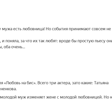
о у мужа есть любовница! Но события принимают совсем не
 и поняла, за что их так любят: вроде бы простую пьесу он
ы, оба очень…
 «Любовь на бис». Всего три актера, зато какие: Татьяна
ененкова.
емолодой муж изменяет жене с молодой любовницей. Но н