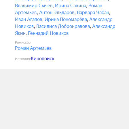
Владимир Сычев
,
Ирина Савина
,
Роман
Артемьев
,
Антон Эльдаров
,
Варвара Чабан
,
Иван Агапов
,
Ирина Пономарёва
,
Александр
Новиков
,
Василиса Добронравова
,
Александр
Якин
,
Геннадий Новиков
Режиссёр
Роман Артемьев
Кинопоиск
Источник