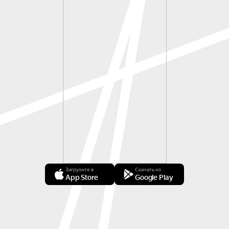
Загрузите в
Скачать из
App Store
Google Play