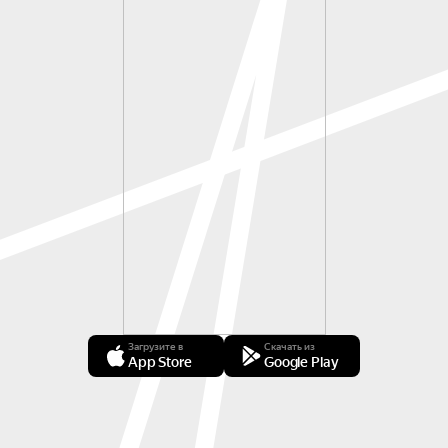
Загрузите в
Скачать из
App Store
Google Play