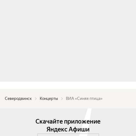
любить и танцевать.

Концерт понравится любому зрителю, спешите 
приобрести билеты, порадовать себя и своих 
близких!
Северодвинск
Концерты
ВИА «Синяя птица»
Скачайте приложение
Яндекс Афиши