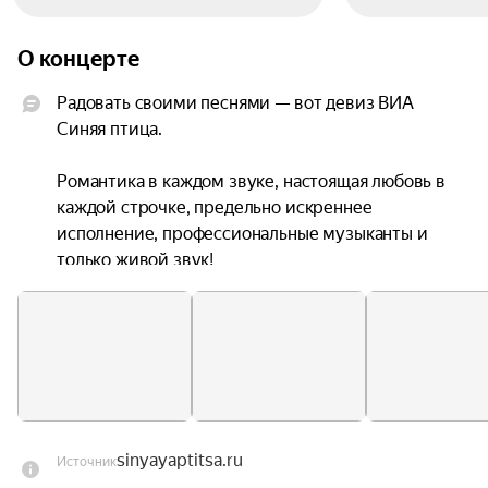
О концерте
Радовать своими песнями — вот девиз ВИА 
Синяя птица.

Романтика в каждом звуке, настоящая любовь в 
каждой строчке, предельно искреннее 
исполнение, профессиональные музыканты и 
только живой звук!

ВИА Синяя Птица неоднократно радовала 
зрителей исполнением. После очередного 
концерта, взглянув в глаза людей можно было 
увидеть, как они сияют новым, более глубоким и 
чистым светом. Концерты ВИА Синяя птица 
проходят с аншлагами по всей России и за её 
sinyayaptitsa.ru
Источник
пределами. И вот снова готовят очередной 