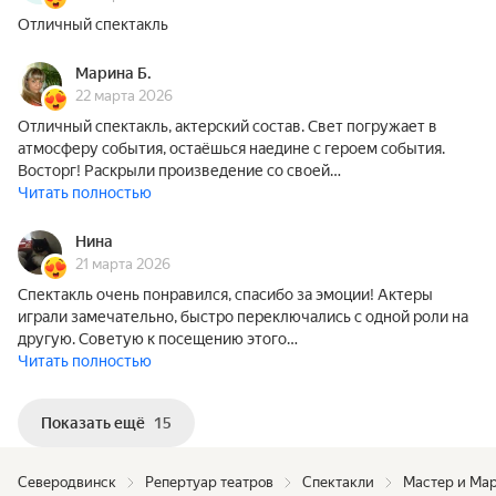
Отличный спектакль
Марина Б.
22 марта 2026
Отличный спектакль, актерский состав. Свет погружает в
атмосферу события, остаёшься наедине с героем события.
Восторг! Раскрыли произведение со своей…
Читать полностью
Нина
21 марта 2026
Спектакль очень понравился, спасибо за эмоции! Актеры
играли замечательно, быстро переключались с одной роли на
другую. Советую к посещению этого…
Читать полностью
Показать ещё
15
Северодвинск
Репертуар театров
Спектакли
Мастер и Ма