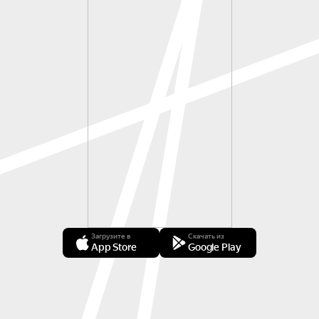
Загрузите в
Скачать из
App Store
Google Play