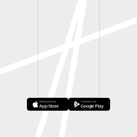
Загрузите в
Скачать из
App Store
Google Play