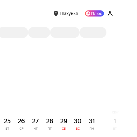
Шахунья
СЕНТЯБРЬ
25
26
27
28
29
30
31
1
2
ВТ
СР
ЧТ
ПТ
СБ
ВС
ПН
ВТ
СР