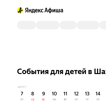
События для детей в Ша
АВГУСТ
7
8
9
10
11
12
13
14
ПТ
СБ
ВС
ПН
ВТ
СР
ЧТ
ПТ