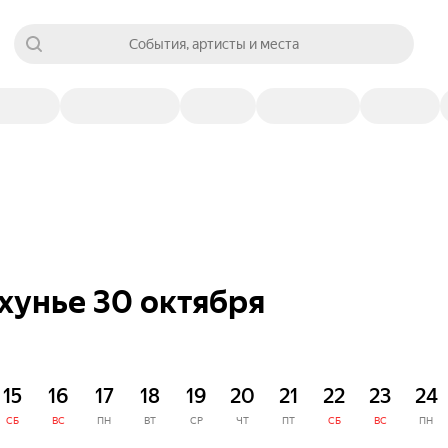
События, артисты и места
хунье 30 октября
15
16
17
18
19
20
21
22
23
24
СБ
ВС
ПН
ВТ
СР
ЧТ
ПТ
СБ
ВС
ПН