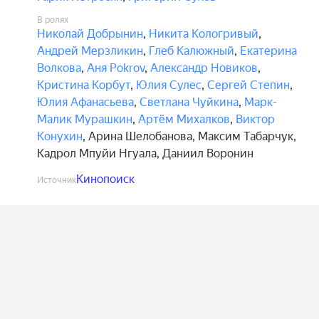
В ролях
Николай Добрынин
,
Никита Кологривый
,
Андрей Мерзликин
,
Глеб Калюжный
,
Екатерина
Волкова
,
Аня Pokrov
,
Александр Новиков
,
Кристина Корбут
,
Юлия Сулес
,
Сергей Степин
,
Юлия Афанасьева
,
Светлана Чуйкина
,
Марк-
Малик Мурашкин
,
Артём Михалков
,
Виктор
Конухин
,
Арина Шелобанова
,
Максим Табарчук
,
Кадрол Мпуйи Нгуала
,
Даниил Воронин
Кинопоиск
Источник