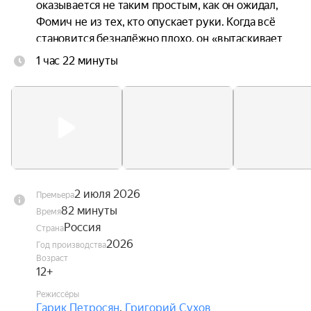
оказывается не таким простым, как он ожидал, 
Фомич не из тех, кто опускает руки. Когда всё 
становится безнадёжно плохо, он «вытаскивает 
из рукава» запасной план, который срабатывает. 
1 час 22 минуты
Ну… почти.
2 июля 2026
Премьера
82 минуты
Время
Россия
Страна
2026
Год производства
Возраст
12+
Режиссёры
Гарик Петросян
,
Григорий Сухов