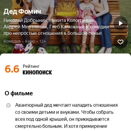
Дед Фомич
Николай Добрынин, Никита Кологривый,
Андрей Мерзликин, Глеб Калюжный в комедии
про непростые отношения в большой семье
Комедия  •  Кино  •  12+
6.6
Рейтинг
О фильме
Авантюрный дед мечтает наладить отношения 
со своими детьми и внуками. Чтобы собрать 
всех под одной крышей, он прикидывается 
смертельно больным. И хотя примирение 