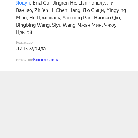
Яодун
,
Enzi Cui
,
Jingren He
,
Цзя Чэньлу
,
Ли
Ваньяо
,
Zhi'en Li
,
Chen Liang
,
Лю Сыци
,
Yingying
Miao
,
Не Цзисюань
,
Yaodong Pan
,
Haonan Qin
,
Bingbing Wang
,
Siyu Wang
,
Чжан Мин
,
Чжоу
Цзыюй
Режиссёр
Линь Хуэйда
Кинопоиск
Источник