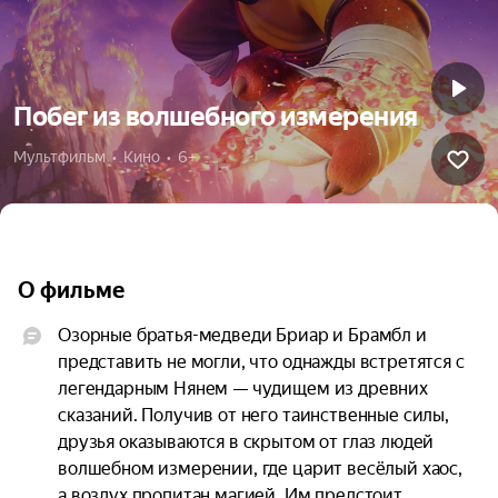
Побег из волшебного измерения
Мультфильм  •  Кино  •  6+
О фильме
Озорные братья-медведи Бриар и Брамбл и 
представить не могли, что однажды встретятся с 
легендарным Нянем — чудищем из древних 
сказаний. Получив от него таинственные силы, 
друзья оказываются в скрытом от глаз людей 
волшебном измерении, где царит весёлый хаос, 
а воздух пропитан магией. Им предстоит 