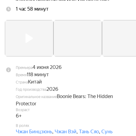
научиться управлять своими способностями и 
1 час 58 минут
найти своё место в этом удивительном мире, 
чтобы суметь вернуться домой.
4 июня 2026
Премьера
118 минут
Время
Китай
Страна
2026
Год производства
Boonie Bears: The Hidden
Оригинальное название
Protector
Возраст
6+
В ролях
Чжан Бинцзюнь
,
Чжан Вэй
,
Тань Сяо
,
Сунь