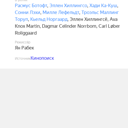
В ролях
Расмус Ботофт
,
Эллен Хиллингсо
,
Хади Ка-Куш
,
Сонни Лэхи
,
Милле Лефельдт
,
Троэльс Маллинг
Торуп
,
Кьельд Норгаард
,
Эллен Хиллингсё
,
Ava
Knox Martin
,
Dagmar Celinder Norrbom
,
Carl Løber
Roliggaard
Режиссёр
Ян Рабек
Кинопоиск
Источник