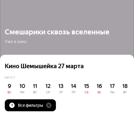
Смешарики сквозь вселенные
Уже в кино
Кино Шемышейка 27 марта
АВГУСТ
9
10
11
12
13
14
15
16
17
18
ВС
ПН
ВТ
СР
ЧТ
ПТ
СБ
ВС
ПН
ВТ
Все фильтры
1