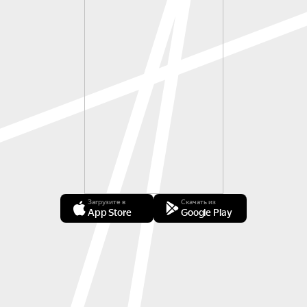
Загрузите в
Скачать из
App Store
Google Play