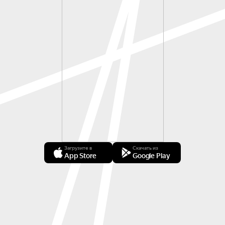
Загрузите в
Скачать из
App Store
Google Play