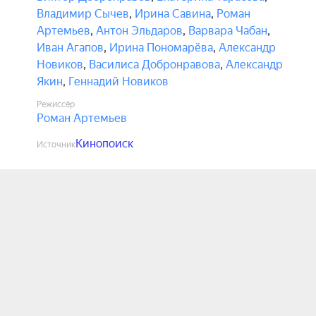
Владимир Сычев
,
Ирина Савина
,
Роман
Артемьев
,
Антон Эльдаров
,
Варвара Чабан
,
Иван Агапов
,
Ирина Пономарёва
,
Александр
Новиков
,
Василиса Добронравова
,
Александр
Якин
,
Геннадий Новиков
Режиссёр
Роман Артемьев
Кинопоиск
Источник