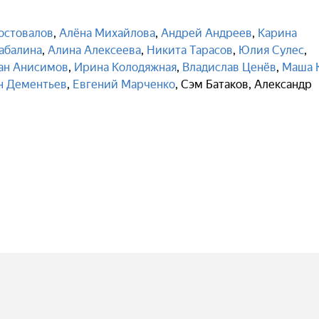
остовалов
,
Алёна Михайлова
,
Андрей Андреев
,
Карина
абалина
,
Алина Алексеева
,
Никита Тарасов
,
Юлия Сулес
,
ан Анисимов
,
Ирина Колодяжная
,
Владислав Ценёв
,
Маша 
н Дементьев
,
Евгений Марченко
,
Сэм Батаков
,
Александр