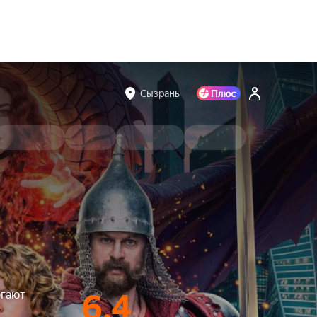
Сызрань
огают
6.4