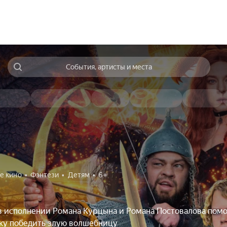
События, артисты и места
е кино
Фэнтези
Детям
6+
в исполнении Романа Курцына и Романа Постовалова пом
ку победить злую волшебницу