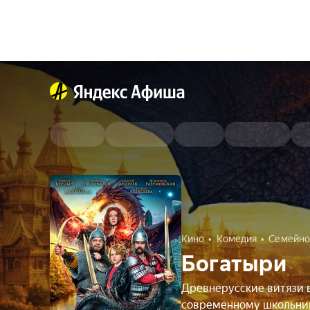
Кино
Комедия
Семейно
Богатыри
Древнерусские витязи 
современному школьни