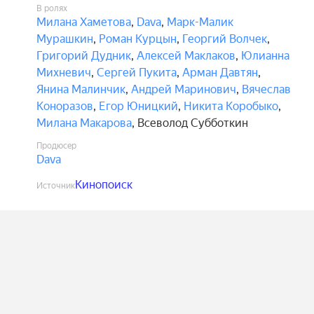
В ролях
Милана Хаметова
,
Dava
,
Марк-Малик
Мурашкин
,
Роман Курцын
,
Георгий Волчек
,
Григорий Дудник
,
Алексей Маклаков
,
Юлианна
Михневич
,
Сергей Пукита
,
Арман Давтян
,
Янина Малинчик
,
Андрей Маринович
,
Вячеслав
Коноразов
,
Егор Юницкий
,
Никита Коробыко
,
Милана Макарова
,
Всеволод Субботкин
Продюсер
Dava
Кинопоиск
Источник