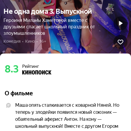
Не одна дома 3. Выпускной
Героиня Миланы Хаметовой вместе с
друзьями спасает школьный праздник от
злоумышленников
Комедия  •  Кино  •  16+
8.3
Рейтинг
О фильме
Маша опять сталкивается с коварной Няней. Но 
теперь у злодейки появился новый союзник — 
обаятельный аферист Антон. На кону — 
школьный выпускной! Вместе с другом Егором 