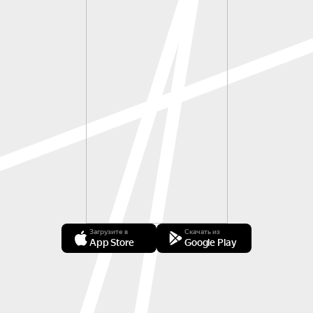
Загрузите в
Скачать из
App Store
Google Play