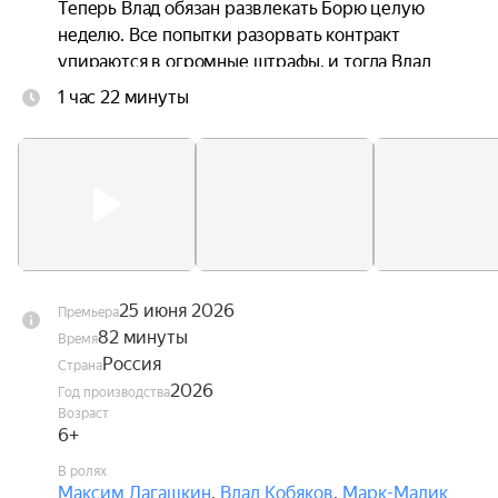
Теперь Влад обязан развлекать Борю целую 
неделю. Все попытки разорвать контракт 
упираются в огромные штрафы, и тогда Влад 
решает как следует разозлить Борю и сделать 
1 час 22 минуты
из его жизни видеоблог. В ответ Боря 
устраивает ему всё новые и новые испытания.
25 июня 2026
Премьера
82 минуты
Время
Россия
Страна
2026
Год производства
Возраст
6+
В ролях
Максим Лагашкин
,
Влад Кобяков
,
Марк-Малик