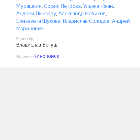
Мурашкин
,
София Петрова
,
Ульяна Чжан
,
Андрей Пынзару
,
Александр Новиков
,
Елизавета Шукова
,
Владислав Солодов
,
Андрей
Маринович
Режиссёр
Владислав Богуш
Кинопоиск
Источник