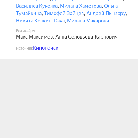
Василиса Кукояка
,
Милана Хаметова
,
Ольга
Тумайкина
,
Тимофей Зайцев
,
Андрей Пынзару
,
Никита Конкин
,
Dava
,
Милана Макарова
Режиссёры
Макс Максимов
,
Анна Соловьева-Карпович
Кинопоиск
Источник