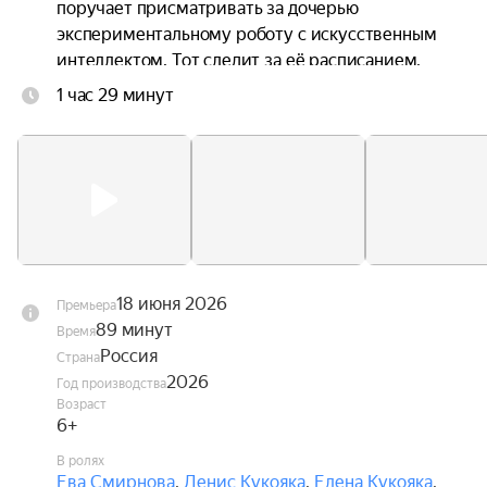
поручает присматривать за дочерью 
экспериментальному роботу с искусственным 
интеллектом. Тот следит за её расписанием, 
запрещает сладкое и контролирует каждый шаг. 
1 час 29 минут
Вместе с другом Никитой Злата разрабатывает 
план, как вернуть себе свободу, но ситуация 
выходит из-под контроля.
18 июня 2026
Премьера
89 минут
Время
Россия
Страна
2026
Год производства
Возраст
6+
В ролях
Ева Смирнова
,
Денис Кукояка
,
Елена Кукояка
,