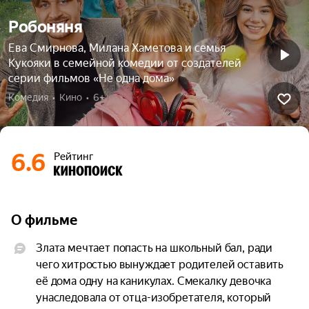
Робоняня
Ева Смирнова, Милана Хаметова и семья
Кукояки в семейной комедии от создателей
серии фильмов «Не одна дома»
Комедия  •  Кино  •  6+
6.6
Рейтинг
О фильме
Злата мечтает попасть на школьный бал, ради 
чего хитростью вынуждает родителей оставить 
её дома одну на каникулах. Смекалку девочка 
унаследовала от отца-изобретателя, который 