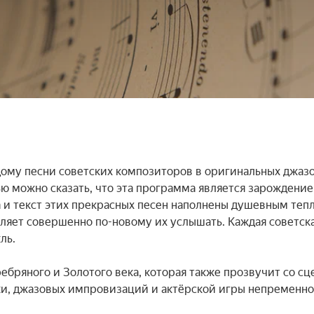
ому песни советских композиторов в оригинальных джазо
 можно сказать, что эта программа является зарождение
 и текст этих прекрасных песен наполнены душевным тепл
яет совершенно по-новому их услышать. Каждая советска
ь.

бряного и Золотого века, которая также прозвучит со сце
ки, джазовых импровизаций и актёрской игры непременно 