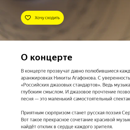
Хочу сходить
О концерте
В концерте прозвучат давно полюбившиеся кажд
аранжировках Никиты Агафонова. С уверенностью
«Российских джазовых стандартов». Ведь музыка
глубоким смыслом. И джазовое прочтение позвол
песня — это маленький самостоятельный спектакл
Приятным сюрпризом станет русская поэзия Сере
Вот такое прекрасное сочетание красивой музы
найдёт отклик в сердце каждого зрителя.
