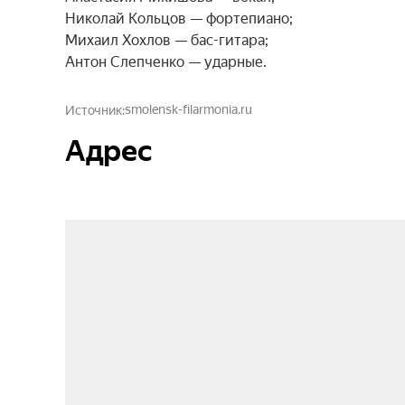
Николай Кольцов — фортепиано;

Михаил Хохлов — бас-гитара;

Антон Слепченко — ударные.
smolensk-filarmonia.ru
Источник
Адрес