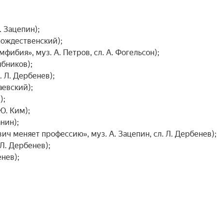
 Зацепин);

Рождественский);

ибия», муз. А. Петров, сл. А. Фогельсон);

бников);

. Л. Дербенев);

евский);

;

Ю. Ким);

нин);

ич меняет профессию», муз. А. Зацепин, сл. Л. Дербенев);

Л. Дербенев);

нев);
