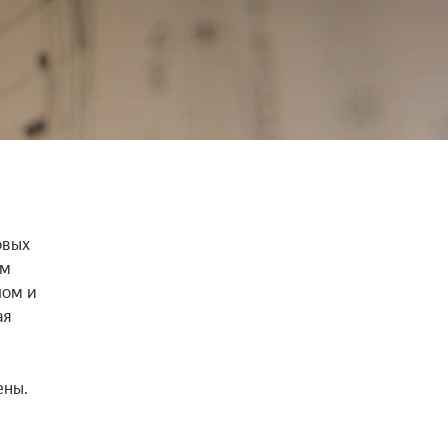
вых 
м 
ом и 
я 
ны. 