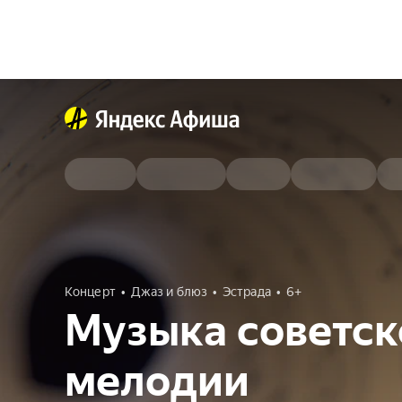
Концерт
Джаз и блюз
Эстрада
6+
Музыка советск
мелодии