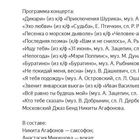
Программа концерта:

«Дикари» (из к/ф «Приключения Шурика», муз. А.
«Эхо любви» (из к/ф «Судьба», Е. Птичкин, сл. Р. 
«Песенка о морском дьяволе» (из к/ф «Человек-амф
«Последняя поэма» (к/ф «Вам и не снилось», А. Ры
«Ищу тебя» (из к/ф «31 июня», муз. А. Зацепин, сл
«Непогода» (из к/ф «Мэри Поппинс», муз. М. Дуна
«Буратино» (из к/ф «Буратино», муз. А. Рыбников)
«Не покидай меня, весна» (муз. В. Дашкевич, сл. 
«Я тебя подожду» (муз. А. Островский, сл. Л. Оша
«Звенит январская вьюга» (из к/ф «Иван Васильев
«Всё равно ты будешь мой» (муз. А. Зацепин, сл. 
«Кто тебе сказал» (муз. В. Добрынин, сл. Л. Дербе
Московский Джаз Бенд Никиты Агафонова.

В составе:

Никита Агафонов —​ саксофон;

Анастасия Микишова —​ вокал;
