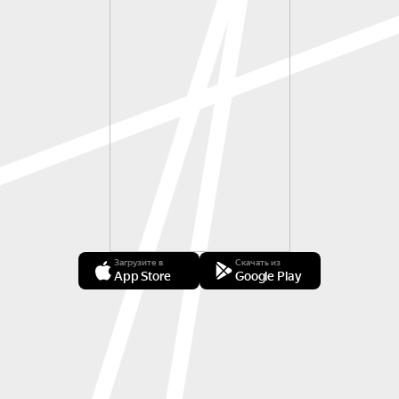
Загрузите в
Скачать из
App Store
Google Play