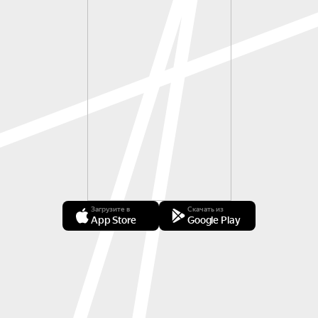
Загрузите в
Скачать из
App Store
Google Play