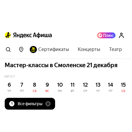
Сертификаты
Концерты
Театр
Мастер-классы в Смоленске 21 декабря
АВГУСТ
6
7
8
9
10
11
12
13
14
15
ЧТ
ПТ
СБ
ВС
ПН
ВТ
СР
ЧТ
ПТ
СБ
Все фильтры
1