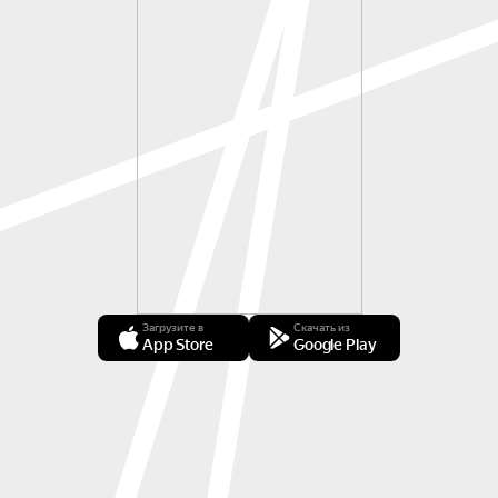
Загрузите в
Скачать из
App Store
Google Play