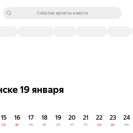
События, артисты и места
ске 19 января
15
16
17
18
19
20
21
22
23
24
СБ
ВС
ПН
ВТ
СР
ЧТ
ПТ
СБ
ВС
ПН