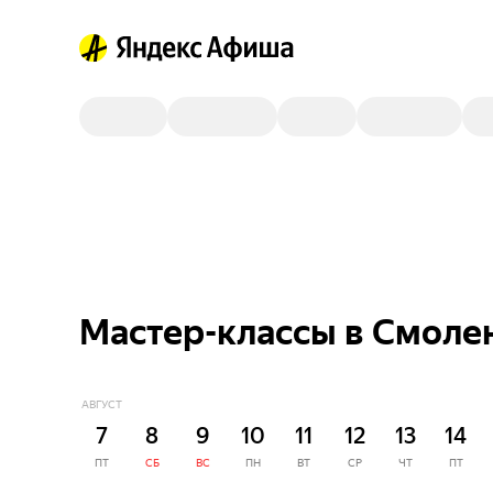
Мастер-классы в Смолен
АВГУСТ
7
8
9
10
11
12
13
14
ПТ
СБ
ВС
ПН
ВТ
СР
ЧТ
ПТ