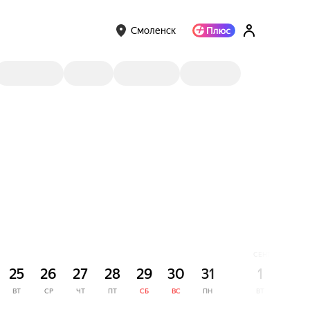
Смоленск
СЕНТЯБРЬ
25
26
27
28
29
30
31
1
2
ВТ
СР
ЧТ
ПТ
СБ
ВС
ПН
ВТ
СР