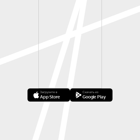
Загрузите в
Скачать из
App Store
Google Play