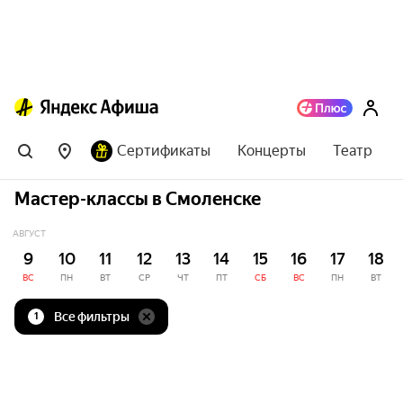
Сертификаты
Концерты
Театр
Мастер-классы в Смоленске
АВГУСТ
9
10
11
12
13
14
15
16
17
18
ВС
ПН
ВТ
СР
ЧТ
ПТ
СБ
ВС
ПН
ВТ
Все фильтры
1