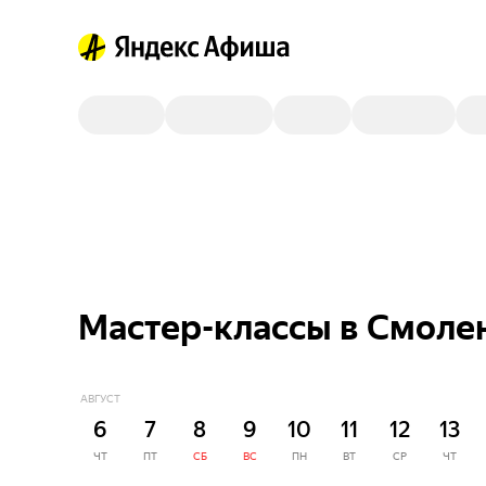
Мастер-классы в Смоле
АВГУСТ
6
7
8
9
10
11
12
13
ЧТ
ПТ
СБ
ВС
ПН
ВТ
СР
ЧТ