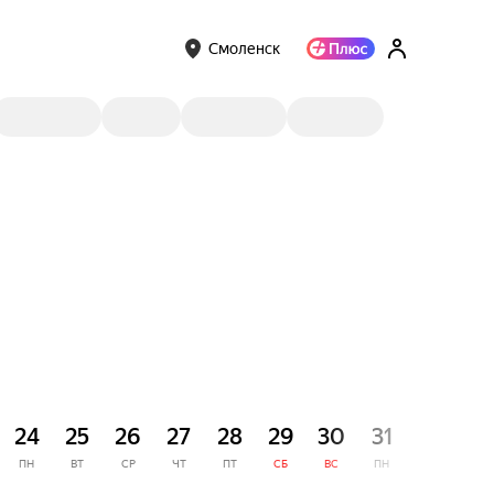
Смоленск
СЕНТЯ
24
25
26
27
28
29
30
31
1
ПН
ВТ
СР
ЧТ
ПТ
СБ
ВС
ПН
ВТ