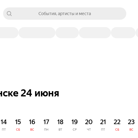
События, артисты и места
нске 24 июня
14
15
16
17
18
19
20
21
22
23
ПТ
СБ
ВС
ПН
ВТ
СР
ЧТ
ПТ
СБ
ВС