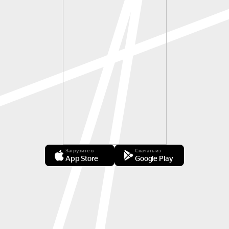
Загрузите в
Скачать из
App Store
Google Play