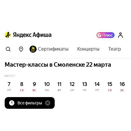
Сертификаты
Концерты
Театр
Мастер-классы в Смоленске 22 марта
АВГУСТ
7
8
9
10
11
12
13
14
15
16
ПТ
СБ
ВС
ПН
ВТ
СР
ЧТ
ПТ
СБ
ВС
Все фильтры
1