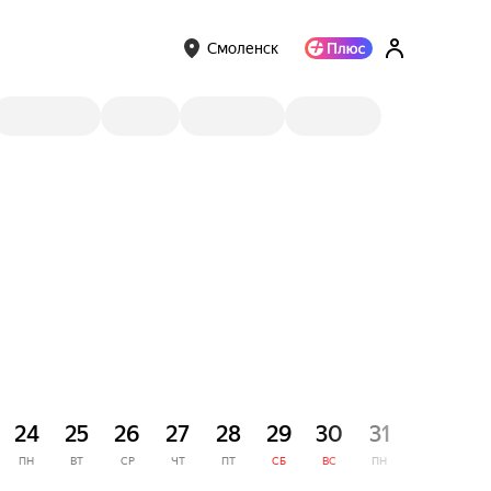
Смоленск
СЕНТЯ
24
25
26
27
28
29
30
31
1
ПН
ВТ
СР
ЧТ
ПТ
СБ
ВС
ПН
ВТ