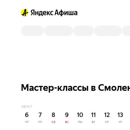
Мастер-классы в Смолен
АВГУСТ
6
7
8
9
10
11
12
13
ЧТ
ПТ
СБ
ВС
ПН
ВТ
СР
ЧТ