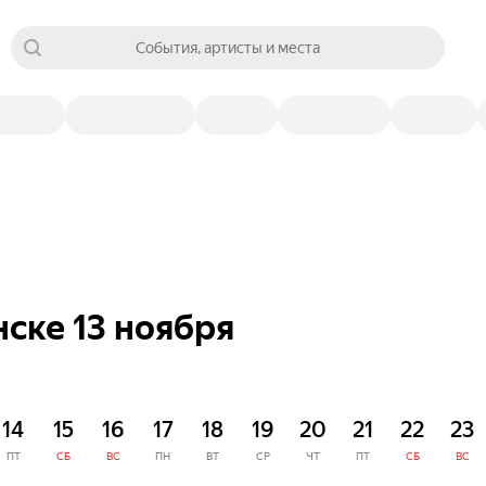
События, артисты и места
ске 13 ноября
14
15
16
17
18
19
20
21
22
23
ПТ
СБ
ВС
ПН
ВТ
СР
ЧТ
ПТ
СБ
ВС