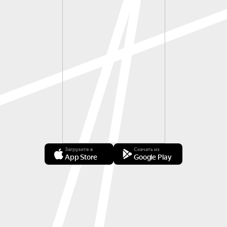
Загрузите в
Скачать из
App Store
Google Play