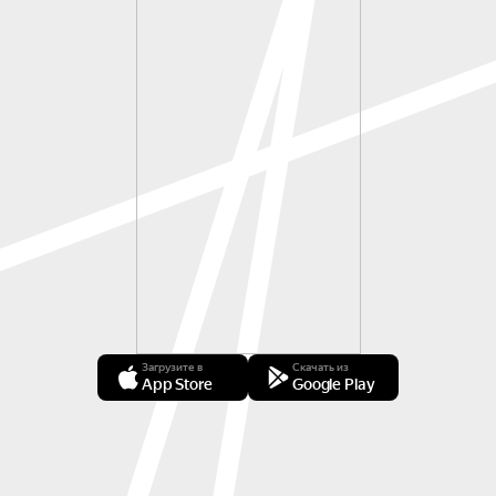
Загрузите в
Скачать из
App Store
Google Play