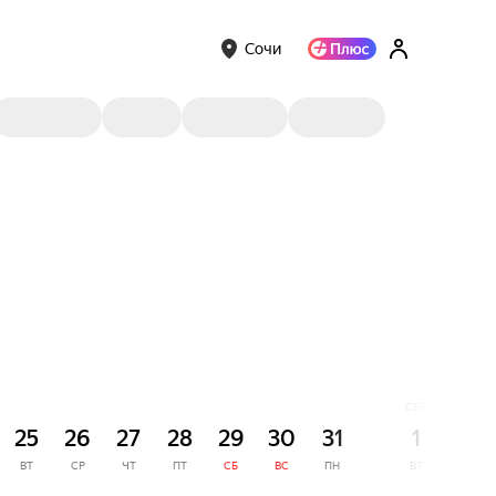
Сочи
СЕНТЯБРЬ
25
26
27
28
29
30
31
1
2
ВТ
СР
ЧТ
ПТ
СБ
ВС
ПН
ВТ
СР