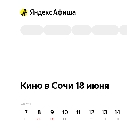
Кино в Сочи 18 июня
АВГУСТ
7
8
9
10
11
12
13
14
ПТ
СБ
ВС
ПН
ВТ
СР
ЧТ
ПТ