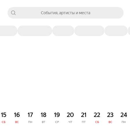
События, артисты и места
15
16
17
18
19
20
21
22
23
24
СБ
ВС
ПН
ВТ
СР
ЧТ
ПТ
СБ
ВС
ПН