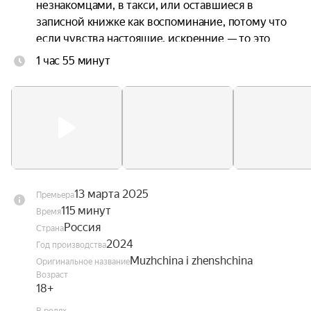
незнакомцами, в такси, или оставшиеся в 
записной книжке как воспоминание, потому что 
если чувства настоящие, искренние — то это 
навсегда. Моменты странных встреч и горьких 
1 час 55 минут
расставаний, в которых можно увидеть что-то 
знакомое.

Любые чувства между людьми — неповторимы. 
Но их химию почувствует каждый, кто хоть 
однажды влюблялся или уходил.
13 марта 2025
Премьера
115 минут
Время
Россия
Страна
2024
Год производства
Muzhchina i zhenshchina
Оригинальное название
Возраст
18+