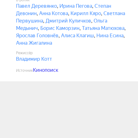
В ролях
Павел Деревянко
,
Ирина Пегова
,
Степан
Девонин
,
Анна Котова
,
Кирилл Кяро
,
Светлана
Первушина
,
Дмитрий Куличков
,
Ольга
Медынич
,
Борис Каморзин
,
Татьяна Матюхова
,
Ярослав Головнёв
,
Алиса Клагиш
,
Нина Есина
,
Анна Жигалина
Режиссёр
Владимир Котт
Кинопоиск
Источник