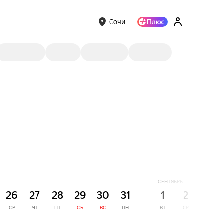
Сочи
СЕНТЯБРЬ
26
27
28
29
30
31
1
2
3
СР
ЧТ
ПТ
СБ
ВС
ПН
ВТ
СР
ЧТ