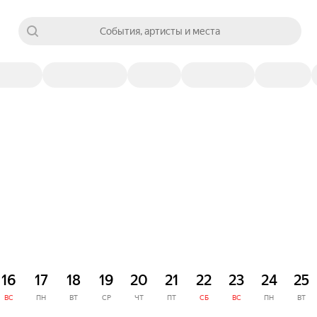
События, артисты и места
16
17
18
19
20
21
22
23
24
25
ВС
ПН
ВТ
СР
ЧТ
ПТ
СБ
ВС
ПН
ВТ