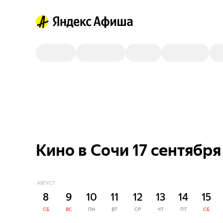
Кино в Сочи 17 сентября
АВГУСТ
8
9
10
11
12
13
14
15
СБ
ВС
ПН
ВТ
СР
ЧТ
ПТ
СБ