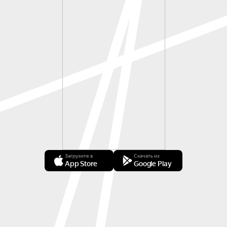
Загрузите в
Скачать из
App Store
Google Play