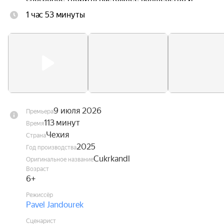
побеждать любые страхи и боль без единой 
1 час 53 минуты
слезинки.

Но когда коварный городской завистник доктор 
Драмла решает украсть секрет чудесного 
лекарства, на помощь Аничке приходит банда 
весёлых и верных местных ребятишек.
9 июля 2026
Премьера
113 минут
Время
Чехия
Страна
2025
Год производства
Cukrkandl
Оригинальное название
Возраст
6+
Режиссёр
Pavel Jandourek
Сценарист