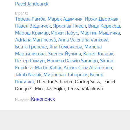
Pavel Jandourek
В ролях
Тереза Рамба
,
Марек Адамчик
,
Иржи Дворжак
,
Павел Зедничек
,
Ярослав Плесл
,
Вица Керекеш
,
Марош Крамар
,
Иржи Лабус
,
Мартин Мышичка
,
Adriana Martincová
,
Anna Valentína Vanková
,
Беата Гренече
,
Яна Томечкова
,
Милена
Марцилисова
,
Зденек Йулина
,
Карел Клацак
,
Петер Симун
,
Homero Darwin Sarango
,
Simon
Kundera
,
Martin Kollár
,
Arturo Cruz Altamirano
,
Jakub Novák
,
Мирослав Таборски
,
Болек
Поливка
,
Theodor Schaefer
,
Ondrej Süss
,
Daniel
Dongres
,
Miroslav Sojka
,
Tereza Volánková
Кинопоиск
Источник