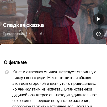
Сладкая сказка
Приключения  •  Кино  •  6+
О фильме
Юная и отважная Аничка наследует старинную 
виллу своего дяди. Местные жители обходят 
этот дом стороной и шепчутся о привидениях, 
но Аничку этим не испугать. В таинственной 
дядиной оранжерее она находит удивительное 
сокровище — редкое перуанское растение, 
способное творить настоящее волшебство и 