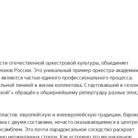
и отечественной оркестровой культуры, объединяет 
онов России. Это уникальный пример оркестра-академии,
 являются частью единого профессионального процесса. 
ьной линией в жизни коллектива. Стартовавший в сезоне
жкой“» обращён к обширнейшему репертуару разных эпох, 
ластов: европейскую и внеевропейскую традиции, барокк
ана с двумя составами, нечасто оказывающимися в центре 
самблем. Это почти парадоксальное соседство раскроет 
о неожиданных сторон. Как устроено это музыкальное 