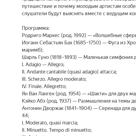
путешествие и почему молодым артистам особенн
слушатели будут выяснять вместе с ведущим к
Программа:

Родриго Маркес (род. 1992) — «Волшебные сферы
Иоганн Себастьян Бах (1685–1750) — Фуга из Хр
маримб);

Шарль Гуно (1818–1893) — Маленькая симфония для
I. Adagio — Allegro;

II. Andante cantabile (quasi adagio) attacca;

III. Scherzo. Allegro moderato;

IV. Finale. Allegretto;

Ян Ван Ланген (род. 1954) — «Шакти» для двух ма
Кэйко Абэ (род. 1937) — Размышления на темы де
Антонин Дворжак (1841–1904) — Серенада для ду
44;

I. Moderato, quasi marcia;

II. Minuetto. Tempo di minuetto;
