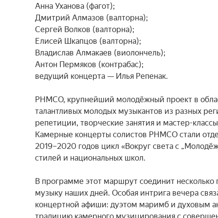
Анна Уханова (фагот);

Дмитрий Алмазов (валторна);

Сергей Волков (валторна);

Елисей Шкапцов (валторна);

Владислав Алмакаев (виолончель);

Антон Пермяков (контрабас);

ведущий концерта — Илья Репенак.

РНМСО, крупнейший молодёжный проект в област
талантливых молодых музыкантов из разных реги
репетиции, творческие занятия и мастер-классы
Камерные концерты солистов РНМСО стали отдел
2019–2020 годов цикл «Вокруг света с „Молодё
стилей и национальных школ.

В программе этот маршрут соединит несколько п
музыку наших дней. Особая интрига вечера связ
концертной афиши: дуэтом маримб и духовым ан
традицию камерного музицирования с совершенн