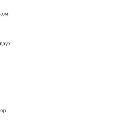
ом.

двух 
р. 