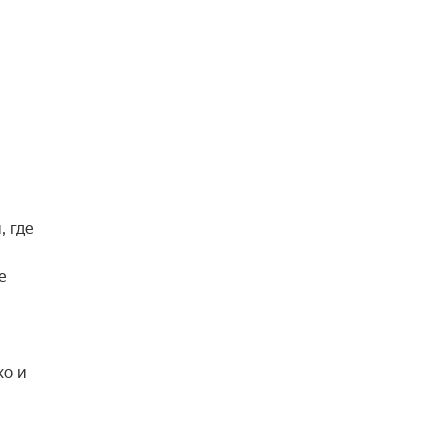
 где 
 
о и 