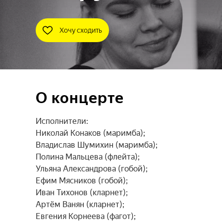
Хочу сходить
О концерте
Исполнители:

Николай Конаков (маримба);

Владислав Шумихин (маримба);

Полина Мальцева (флейта);

Ульяна Александрова (гобой);

Ефим Мясников (гобой);

Иван Тихонов (кларнет);

Артём Ванян (кларнет);

Евгения Корнеева (фагот);
