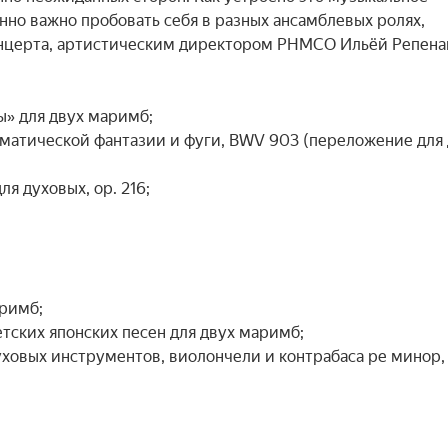
о важно пробовать себя в разных ансамблевых ролях, 
онцерта, артистическим директором РНМСО Ильёй Репенак
» для двух маримб;

оматической фантазии и фуги, BWV 903 (переложение для 
 духовых, ор. 216;

римб;

тских японских песен для двух маримб;

ховых инструментов, виолончели и контрабаса ре минор, о