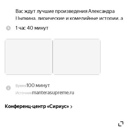
Вас ждут лучшие произведения Александра 
Цыпкина, лирические и комедийные истории, а 
также что‑то из новых произведений автора.

1 час 40 минут
Компанию писателю составят:

актриса Александра Ребёнок, сыгравшая Анну — 
владелицу элитного закрытого клуба в 
спин‑оффе популярного сериала 
«Беспринципные в Питере»;

актёр и новый резидент проекта Максим 
Лагашкин, исполнивший роль бессменного 
100 минут
Время
продюсера Вали Люкс — Сергея.

manterasupreme.ru
Источник
Главной отличительной чертой и уникальной 
Конференц-центр «Сириус»
особенностью проекта является то, что 
современную отечественную прозу со сцены 
читают не только ведущие российские актёры, 
но и сами авторы текстов.
