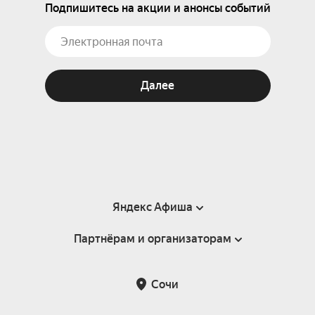
Подпишитесь на акции и анонсы событий
Далее
Яндекс Афиша
Партнёрам и организаторам
Справка
Пользовательское соглашение
Партнёрам и организаторам мероприятий
Сочи
Подарочные сертификаты
Билетная система Яндекс Билеты
Возврат билетов