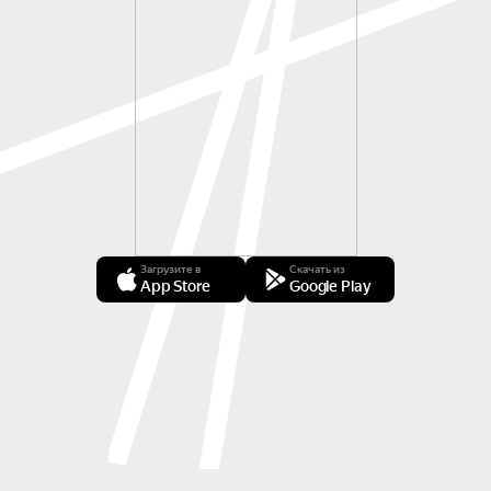
Загрузите в
Скачать из
App Store
Google Play