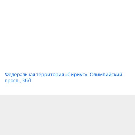
Проект создан в 2015 году писателем 
Александром Цыпкиным и продюсером 
Анастасией Приц. К участию были приглашены 
писатели Александр Маленков и Александр 
Снегирёв.

В рамках проекта реализуется направление 
«БеспринцЫпные чтения. Дети», которое 
объединяет авторов от 6 лет. В разные годы 
Федеральная территория «Сириус», Олимпийский
участниками проекта «БеспринцЫпные чтения» 
просп., 36/1
были известные артисты и писатели.

Сбор гостей: 19:00.

Стиль одежды — вечерний.