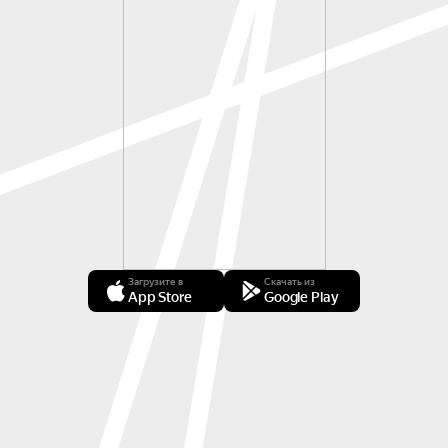
Загрузите в
Скачать из
App Store
Google Play