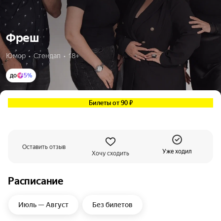
Фреш
Юмор  •  Стендап  •  18+
до
5%
Билеты от 90 ₽
Оставить отзыв
Уже ходил
Хочу сходить
Расписание
Июль — Август
Без билетов