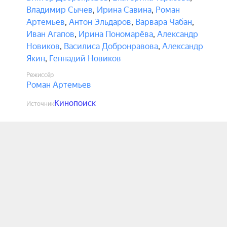
Владимир Сычев
,
Ирина Савина
,
Роман
Артемьев
,
Антон Эльдаров
,
Варвара Чабан
,
Иван Агапов
,
Ирина Пономарёва
,
Александр
Новиков
,
Василиса Добронравова
,
Александр
Якин
,
Геннадий Новиков
Режиссёр
Роман Артемьев
Кинопоиск
Источник